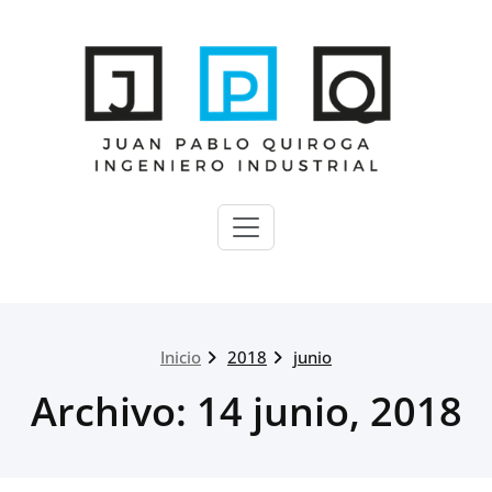
Saltar
al
contenido
Juan P Quiroga
Ingeniero Industrial | Villa
Mercedes | San Luis |
Argentina
Inicio
2018
junio
Archivo: 14 junio, 2018